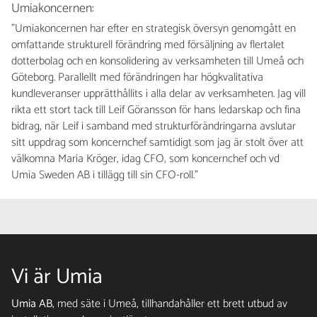
Umiakoncernen:
”Umiakoncernen har efter en strategisk översyn genomgått en
omfattande strukturell förändring med försäljning av flertalet
dotterbolag och en konsolidering av verksamheten till Umeå och
Göteborg. Parallellt med förändringen har högkvalitativa
kundleveranser upprätthållits i alla delar av verksamheten. Jag vill
rikta ett stort tack till Leif Göransson för hans ledarskap och fina
bidrag, när Leif i samband med strukturförändringarna avslutar
sitt uppdrag som koncernchef samtidigt som jag är stolt över att
välkomna Maria Kröger, idag CFO, som koncernchef och vd
Umia Sweden AB i tillägg till sin CFO-roll.”
Vi är Umia
Umia AB
, med säte i Umeå, tillhandahåller ett brett utbud av