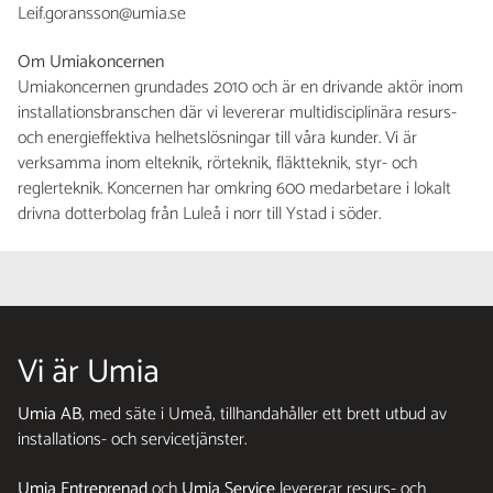
Leif.goransson@umia.se
Om Umiakoncernen
Umiakoncernen grundades 2010 och är en drivande aktör inom
installationsbranschen där vi levererar multidisciplinära resurs-
och energieffektiva helhetslösningar till våra kunder. Vi är
verksamma inom elteknik, rörteknik, fläktteknik, styr- och
reglerteknik. Koncernen har omkring 600 medarbetare i lokalt
drivna dotterbolag från Luleå i norr till Ystad i söder.
Vi är Umia
Umia AB
, med säte i Umeå, tillhandahåller ett brett utbud av
installations- och servicetjänster.
Umia Entreprenad
och
Umia Service
levererar resurs- och