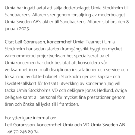
Umia har ingått avtal att sälja dotterbolaget Umia Stockholm till
Sandbäckens. Affären sker genom försäljning av moderbolaget
Umia Sweden AB’s aktier till Sandbäckens. Affären slutförs den 8
januari 2025.
Citat Leif Göransson, koncernchef Umia:
Teamet i Umia
Stockholm har sedan starten framgångsrikt byggt en mycket
välrenommerad projektverksamhet specialiserat på el.
Umiakoncernen har dock beslutat att konsolidera vår
verksamhet inom multidisciplinära installationer och service och
försäljning av dotterbolaget i Stockholm ger oss kapital- och
likviditetstillskott för fortsatt utveckling av koncernen. Jag vill
tacka Umia Stockholms VD och delägare Jonas Hedlund, övriga
delägare samt all personal för mycket fina prestationer genom
åren och önska all lycka till i framtiden.
För ytterligare information:
Leif Göransson, koncernchef Umia och VD Umia Sweden AB
+46 70 246 89 74